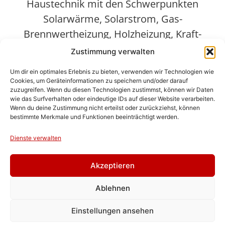
Haustechnik mit den Schwerpunkten
Solarwärme, Solarstrom, Gas-
Brennwertheizung, Holzheizung, Kraft-
Wärme-Kopplung sowie kontrollierte
Zustimmung verwalten
Lüftung und Regenwassernutzung.
Um dir ein optimales Erlebnis zu bieten, verwenden wir Technologien wie
Cookies, um Geräteinformationen zu speichern und/oder darauf
Dazu gehört auch der Service drumherum:
zuzugreifen. Wenn du diesen Technologien zustimmst, können wir Daten
wie das Surfverhalten oder eindeutige IDs auf dieser Website verarbeiten.
Wenn du deine Zustimmung nicht erteilst oder zurückziehst, können
bestimmte Merkmale und Funktionen beeinträchtigt werden.
Dienste verwalten
Beratung
Akzeptieren
Ablehnen
Einstellungen ansehen
Planung