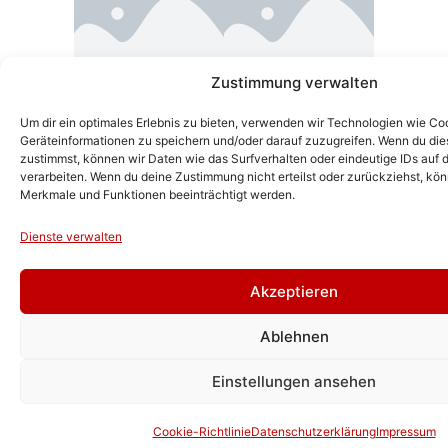
Zustimmung verwalten
Um dir ein optimales Erlebnis zu bieten, verwenden wir Technologien wie Co
Geräteinformationen zu speichern und/oder darauf zuzugreifen. Wenn du di
zustimmst, können wir Daten wie das Surfverhalten oder eindeutige IDs auf 
verarbeiten. Wenn du deine Zustimmung nicht erteilst oder zurückziehst, k
Merkmale und Funktionen beeinträchtigt werden.
Dienste verwalten
TDS Heizung & Sanitär
Akzeptieren
GmbH
Ablehnen
OT Wolfen
Einstellungen ansehen
Bitterfelder Straße 19 B
06766 Bitterfeld-Wolfen
Cookie-Richtlinie
Datenschutzerklärung
Impressum